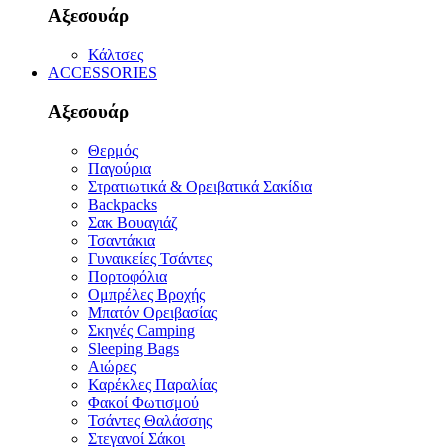
Αξεσουάρ
Κάλτσες
ACCESSORIES
Αξεσουάρ
Θερμός
Παγούρια
Στρατιωτικά & Ορειβατικά Σακίδια
Backpacks
Σακ Βουαγιάζ
Τσαντάκια
Γυναικείες Τσάντες
Πορτοφόλια
Ομπρέλες Βροχής
Μπατόν Ορειβασίας
Σκηνές Camping
Sleeping Bags
Αιώρες
Καρέκλες Παραλίας
Φακοί Φωτισμού
Τσάντες Θαλάσσης
Στεγανοί Σάκοι