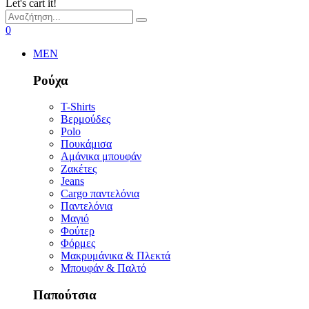
Let's cart it!
0
MEN
Ρούχα
T-Shirts
Βερμούδες
Polo
Πουκάμισα
Αμάνικα μπουφάν
Ζακέτες
Jeans
Cargo παντελόνια
Παντελόνια
Μαγιό
Φούτερ
Φόρμες
Μακρυμάνικα & Πλεκτά
Μπουφάν & Παλτό
Παπούτσια