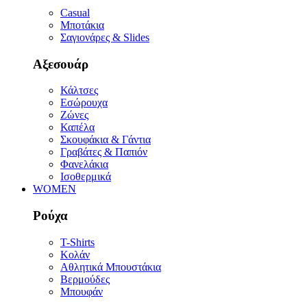
Casual
Μποτάκια
Σαγιονάρες & Slides
Αξεσουάρ
Κάλτσες
Εσώρουχα
Ζώνες
Καπέλα
Σκουφάκια & Γάντια
Γραβάτες & Παπιόν
Φανελάκια
Ισοθερμικά
WOMEN
Ρούχα
T-Shirts
Κολάν
Αθλητικά Μπουστάκια
Βερμούδες
Μπουφάν