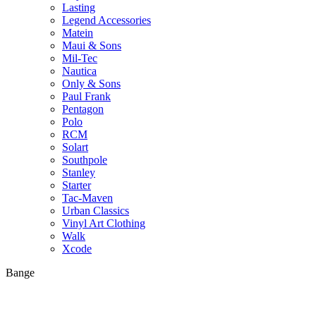
Lasting
Legend Accessories
Matein
Maui & Sons
Mil-Tec
Nautica
Only & Sons
Paul Frank
Pentagon
Polo
RCM
Solart
Southpole
Stanley
Starter
Tac-Maven
Urban Classics
Vinyl Art Clothing
Walk
Xcode
Bange