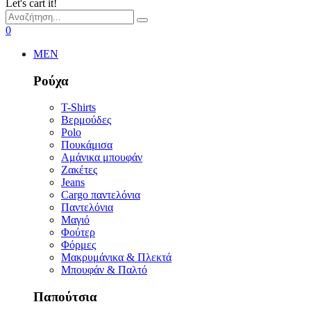
Let's cart it!
0
MEN
Ρούχα
T-Shirts
Βερμούδες
Polo
Πουκάμισα
Αμάνικα μπουφάν
Ζακέτες
Jeans
Cargo παντελόνια
Παντελόνια
Μαγιό
Φούτερ
Φόρμες
Μακρυμάνικα & Πλεκτά
Μπουφάν & Παλτό
Παπούτσια