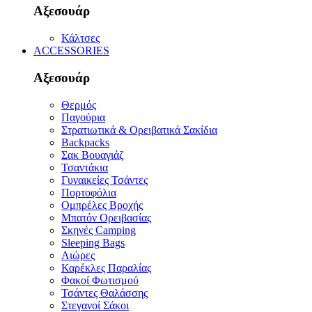
Αξεσουάρ
Κάλτσες
ACCESSORIES
Αξεσουάρ
Θερμός
Παγούρια
Στρατιωτικά & Ορειβατικά Σακίδια
Backpacks
Σακ Βουαγιάζ
Τσαντάκια
Γυναικείες Τσάντες
Πορτοφόλια
Ομπρέλες Βροχής
Μπατόν Ορειβασίας
Σκηνές Camping
Sleeping Bags
Αιώρες
Καρέκλες Παραλίας
Φακοί Φωτισμού
Τσάντες Θαλάσσης
Στεγανοί Σάκοι