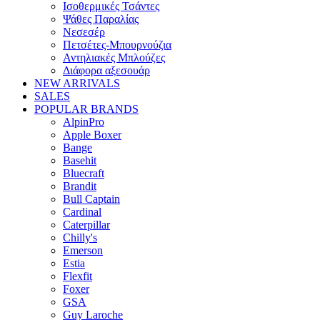
Ισοθερμικές Τσάντες
Ψάθες Παραλίας
Νεσεσέρ
Πετσέτες-Μπουρνούζια
Αντηλιακές Μπλούζες
Διάφορα αξεσουάρ
NEW ARRIVALS
SALES
POPULAR BRANDS
AlpinPro
Apple Boxer
Bange
Basehit
Bluecraft
Brandit
Bull Captain
Cardinal
Caterpillar
Chilly's
Emerson
Estia
Flexfit
Foxer
GSA
Guy Laroche