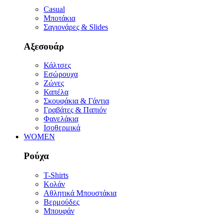
Casual
Μποτάκια
Σαγιονάρες & Slides
Αξεσουάρ
Κάλτσες
Εσώρουχα
Ζώνες
Καπέλα
Σκουφάκια & Γάντια
Γραβάτες & Παπιόν
Φανελάκια
Ισοθερμικά
WOMEN
Ρούχα
T-Shirts
Κολάν
Αθλητικά Μπουστάκια
Βερμούδες
Μπουφάν