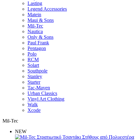
Lasting
Legend Accessories
Matein
Maui & Sons
Mil-Tec
Nautica
Only & Sons
Paul Frank
Pentagon
Polo
RCM
Solart
Southpole
Stanley
Starter
Tac-Maven
Urban Classics
Vinyl Art Clothing
Walk
Xcode
Mil-Tec
NEW