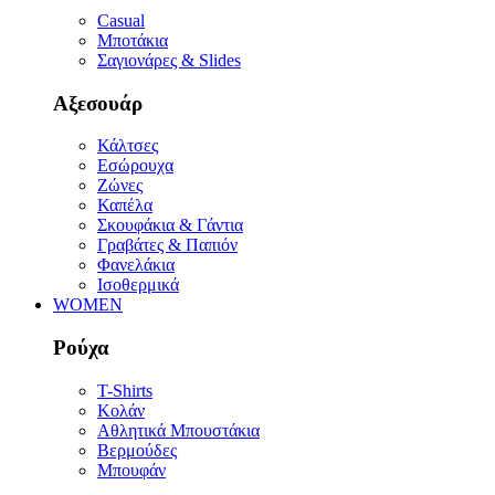
Casual
Μποτάκια
Σαγιονάρες & Slides
Αξεσουάρ
Κάλτσες
Εσώρουχα
Ζώνες
Καπέλα
Σκουφάκια & Γάντια
Γραβάτες & Παπιόν
Φανελάκια
Ισοθερμικά
WOMEN
Ρούχα
T-Shirts
Κολάν
Αθλητικά Μπουστάκια
Βερμούδες
Μπουφάν