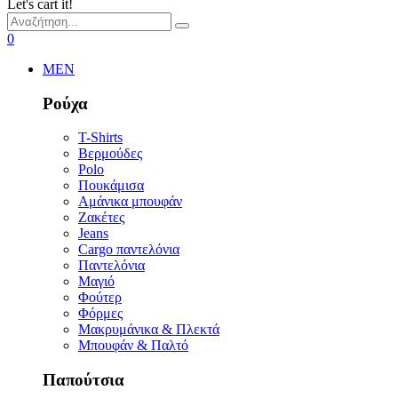
Let's cart it!
0
MEN
Ρούχα
T-Shirts
Βερμούδες
Polo
Πουκάμισα
Αμάνικα μπουφάν
Ζακέτες
Jeans
Cargo παντελόνια
Παντελόνια
Μαγιό
Φούτερ
Φόρμες
Μακρυμάνικα & Πλεκτά
Μπουφάν & Παλτό
Παπούτσια