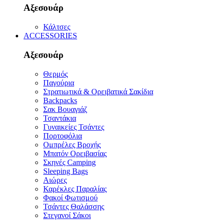
Αξεσουάρ
Κάλτσες
ACCESSORIES
Αξεσουάρ
Θερμός
Παγούρια
Στρατιωτικά & Ορειβατικά Σακίδια
Backpacks
Σακ Βουαγιάζ
Τσαντάκια
Γυναικείες Τσάντες
Πορτοφόλια
Ομπρέλες Βροχής
Μπατόν Ορειβασίας
Σκηνές Camping
Sleeping Bags
Αιώρες
Καρέκλες Παραλίας
Φακοί Φωτισμού
Τσάντες Θαλάσσης
Στεγανοί Σάκοι