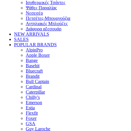
Ισοθερμικές Τσάντες
Ψάθες Παραλίας
Νεσεσέρ
Πετσέτες-Μπουρνούζια
Αντηλιακές Μπλούζες
Διάφορα αξεσουάρ
NEW ARRIVALS
SALES
POPULAR BRANDS
AlpinPro
Apple Boxer
Bange
Basehit
Bluecraft
Brandit
Bull Captain
Cardinal
Caterpillar
Chilly's
Emerson
Estia
Flexfit
Foxer
GSA
Guy Laroche