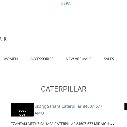
t it!
WOMEN
ACCESSORIES
NEW ARRIVALS
SALES
CATERPILLAR
SOLD
OUT
Τ
ΣΑΝΤΆΚΙ ΜΈΣΗΣ SAHARA CATERPILLAR 84607-677 MIDNIGHT CAMO