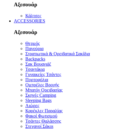
Αξεσουάρ
Κάλτσες
ACCESSORIES
Αξεσουάρ
Θερμός
Παγούρια
Στρατιωτικά & Ορειβατικά Σακίδια
Backpacks
Σακ Βουαγιάζ
Τσαντάκια
Γυναικείες Τσάντες
Πορτοφόλια
Ομπρέλες Βροχής
Μπατόν Ορειβασίας
Σκηνές Camping
Sleeping Bags
Αιώρες
Καρέκλες Παραλίας
Φακοί Φωτισμού
Τσάντες Θαλάσσης
Στεγανοί Σάκοι