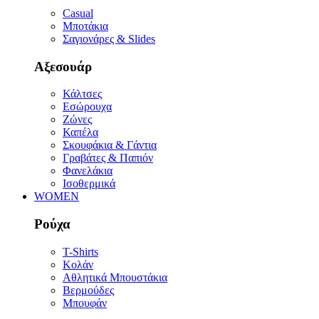
Casual
Μποτάκια
Σαγιονάρες & Slides
Αξεσουάρ
Κάλτσες
Εσώρουχα
Ζώνες
Καπέλα
Σκουφάκια & Γάντια
Γραβάτες & Παπιόν
Φανελάκια
Ισοθερμικά
WOMEN
Ρούχα
T-Shirts
Κολάν
Αθλητικά Μπουστάκια
Βερμούδες
Μπουφάν