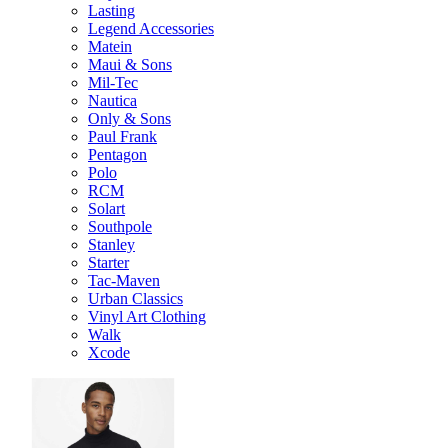
Lasting
Legend Accessories
Matein
Maui & Sons
Mil-Tec
Nautica
Only & Sons
Paul Frank
Pentagon
Polo
RCM
Solart
Southpole
Stanley
Starter
Tac-Maven
Urban Classics
Vinyl Art Clothing
Walk
Xcode