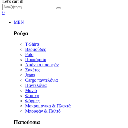
Let's cart it!
0
MEN
Ρούχα
T-Shirts
Βερμούδες
Polo
Πουκάμισα
Αμάνικα μπουφάν
Ζακέτες
Jeans
Cargo παντελόνια
Παντελόνια
Μαγιό
Φούτερ
Φόρμες
Μακρυμάνικα & Πλεκτά
Μπουφάν & Παλτό
Παπούτσια