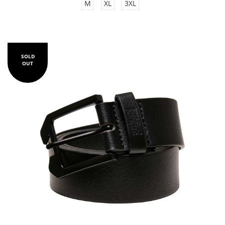
M
XL
3XL
SOLD
OUT