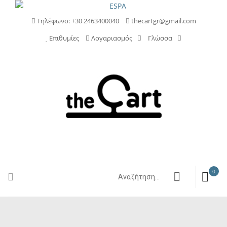
Τηλέφωνο: +30 2463400040
thecartgr@gmail.com
Επιθυμίες
Λογαριασμός
Γλώσσα
0