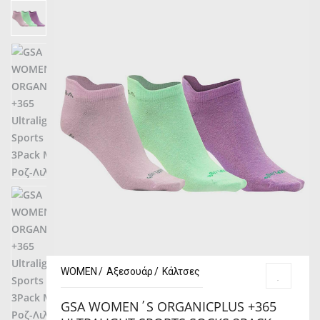
WOMEN
Αξεσουάρ
Κάλτσες
GSA WOMEN΄S ORGANICPLUS +365