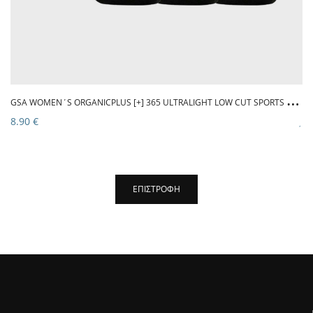
G
SA WOMEN΄S ORGANICPLUS [+] 365 ULTRALIGHT LOW CUT SPORTS SOCKS / 3PACK BLACK
8.90 €