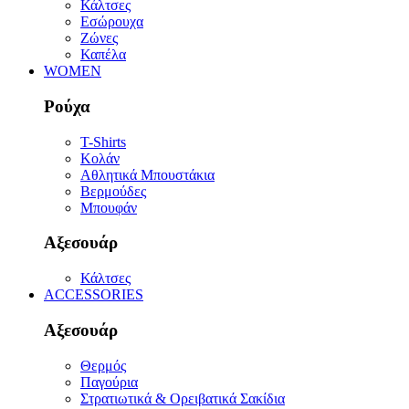
Κάλτσες
Εσώρουχα
Ζώνες
Καπέλα
WOMEN
Ρούχα
T-Shirts
Κολάν
Αθλητικά Μπουστάκια
Βερμούδες
Μπουφάν
Αξεσουάρ
Κάλτσες
ACCESSORIES
Αξεσουάρ
Θερμός
Παγούρια
Στρατιωτικά & Ορειβατικά Σακίδια