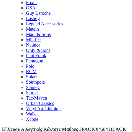
Foxer
GSA
Guy Laroche
Lasting
Legend Accessories
Matein
Maui & Sons
Mil-Tec
Nautica
Only & Sons
Paul Frank
Pentagon
Polo
RCM
Solart
Southpole
Stanley
Starter
Tac-Maven
Urban Classics
Vinyl Art Clothing
Walk
Xcode