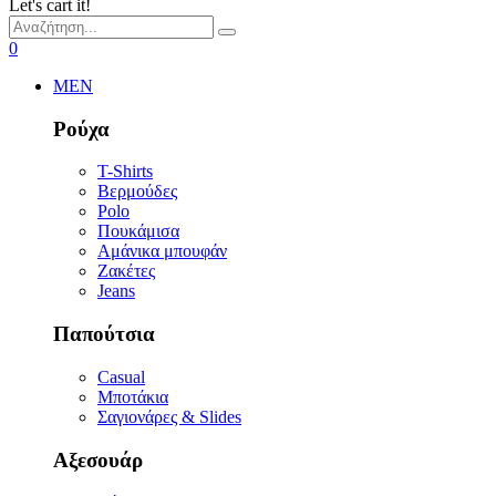
Let's cart it!
0
MEN
Ρούχα
T-Shirts
Βερμούδες
Polo
Πουκάμισα
Αμάνικα μπουφάν
Ζακέτες
Jeans
Παπούτσια
Casual
Μποτάκια
Σαγιονάρες & Slides
Αξεσουάρ