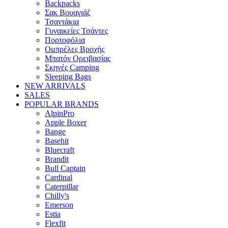
Backpacks
Σακ Βουαγιάζ
Τσαντάκια
Γυναικείες Τσάντες
Πορτοφόλια
Ομπρέλες Βροχής
Μπατόν Ορειβασίας
Σκηνές Camping
Sleeping Bags
NEW ARRIVALS
SALES
POPULAR BRANDS
AlpinPro
Apple Boxer
Bange
Basehit
Bluecraft
Brandit
Bull Captain
Cardinal
Caterpillar
Chilly's
Emerson
Estia
Flexfit