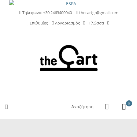
Τηλέφωνο: +30 2463400040
thecartgr@gmail.com
Επιθυμίες
Λογαριασμός
Γλώσσα
0