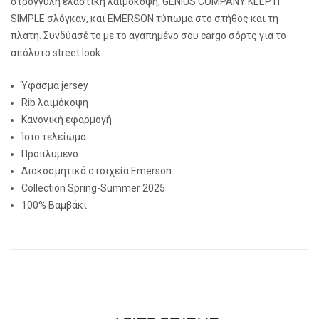
στρογγυλή ελαστική λαιμόκοψη, GENIUS COMPANY KEEP IT
SIMPLE σλόγκαν, και EMERSON τύπωμα στο στήθος και τη
πλάτη. Συνδύασέ το με το αγαπημένο σου cargo σόρτς για το
απόλυτο street look.
Ύφασμα jersey
Rib λαιμόκοψη
Κανονική εφαρμογή
Ίσιο τελείωμα
Προπλυμενο
Διακοσμητικά στοιχεία Emerson
Collection Spring-Summer 2025
100% Βαμβάκι