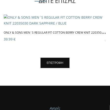
ΔΕΙΤΕ ΕΠΙΣΗΣ
O
NLY & SONS MEN΄S REGULAR FIT COTTON BERRY CREW KNIT 22035030 DARK SAPPHIRE / BLUE
39.99 €
Αγορές