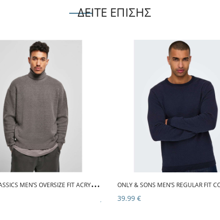
ΔΕΙΤΕ ΕΠΙΣΗΣ
U
RBAN CLASSICS MEN’S OVERSIZE FIT ACRYLIC ROLL NECK SWEATER TB4496 ASPHALT
39.99 €