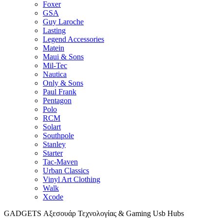
Foxer
GSA
Guy Laroche
Lasting
Legend Accessories
Matein
Maui & Sons
Mil-Tec
Nautica
Only & Sons
Paul Frank
Pentagon
Polo
RCM
Solart
Southpole
Stanley
Starter
Tac-Maven
Urban Classics
Vinyl Art Clothing
Walk
Xcode
GADGETS
Αξεσουάρ Τεχνολογίας & Gaming
Usb Hubs