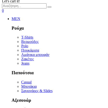
Let's cart it!
0
MEN
Ρούχα
T-Shirts
Βερμούδες
Polo
Πουκάμισα
Αμάνικα μπουφάν
Ζακέτες
Jeans
Παπούτσια
Casual
Μποτάκια
Σαγιονάρες & Slides
Αξεσουάρ