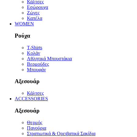
Κάλτσες
Εσώρουχα
Ζώνες
Καπέλα
WOMEN
Ρούχα
T-Shirts
Κολάν
Αθλητικά Μπουστάκια
Βερμούδες
Μπουφάν
Αξεσουάρ
Κάλτσες
ACCESSORIES
Αξεσουάρ
Θερμός
Παγούρια
Στρατιωτικά & Ορειβατικά Σακίδια