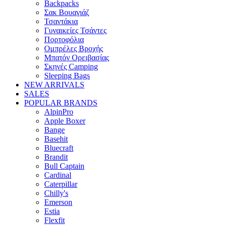
Backpacks
Σακ Βουαγιάζ
Τσαντάκια
Γυναικείες Τσάντες
Πορτοφόλια
Ομπρέλες Βροχής
Μπατόν Ορειβασίας
Σκηνές Camping
Sleeping Bags
NEW ARRIVALS
SALES
POPULAR BRANDS
AlpinPro
Apple Boxer
Bange
Basehit
Bluecraft
Brandit
Bull Captain
Cardinal
Caterpillar
Chilly's
Emerson
Estia
Flexfit